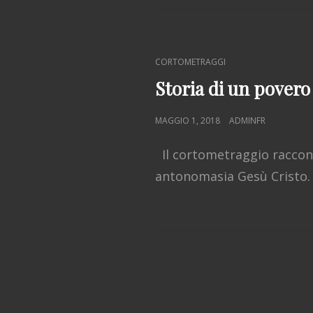
CAT
CORTOMETRAGGI
LINKS
Storia di un povero
POSTED
MAGGIO 1, 2018
ADMINFR
ON
Il cortometraggio racconta
antonomasia Gesù Cristo.