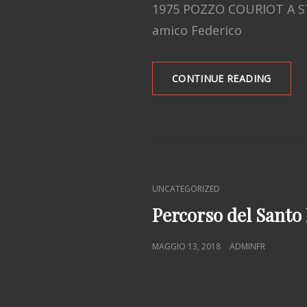
1975 POZZO COURIOT A ST. 
amico Federico
OPERE
CONTINUE READING
RETROS
COLOG
AI
COLLI
MAGGI
2018
CAT
UNCATEGORIZED
LINKS
Percorso del Santo 
POSTED
MAGGIO 13, 2018
ADMINFR
ON