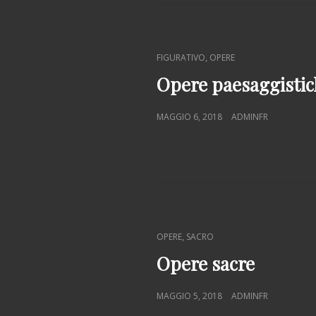
CAT
,
FIGURATIVO
OPERE
LINKS
Opere paesaggistic
POSTED
MAGGIO 6, 2018
ADMINFR
ON
CAT
,
OPERE
SACRO
LINKS
Opere sacre
POSTED
MAGGIO 5, 2018
ADMINFR
ON