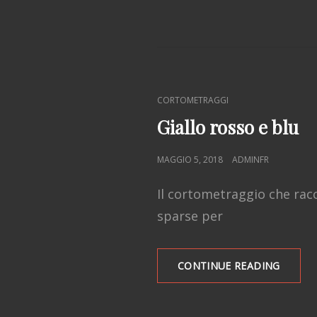
CAT
CORTOMETRAGGI
LINKS
Giallo rosso e blu
POSTED
MAGGIO 5, 2018
ADMINFR
ON
Il cortometraggio che racco
sparse per
GIALLO
CONTINUE READING
ROSSO
E
BLU