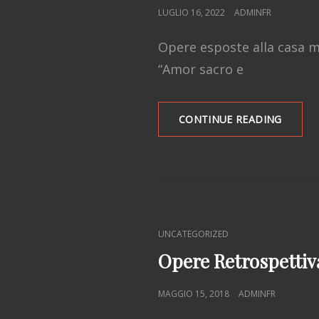
POSTED
LUGLIO 16, 2022
ADMINFR
ON
Opere esposte alla casa m
“Amor sacro e
AMOR
CONTINUE READING
SACRO
E
AMOR
PROFA
CAT
UNCATEGORIZED
LINKS
Opere Retrospettiv
POSTED
MAGGIO 15, 2018
ADMINFR
ON